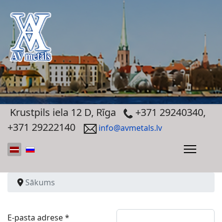
Krustpils iela 12 D, Rīga
+371 29240340,
+371 29222140
info@avmetals.lv
Izvēlieties valodu
Sākums
E-pasta adrese
*