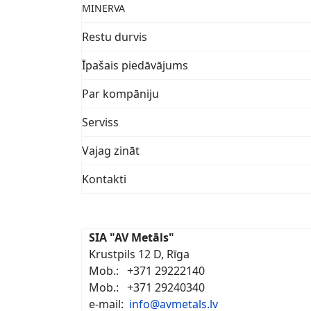
MINERVA
Restu durvis
Īpašais piedāvājums
Par kompāniju
Serviss
Vajag zināt
Kontakti
SIA "AV Metāls"
Krustpils 12 D, Rīga
Mob.: +371 29222140
Mob.: +371 29240340
e-mail:
info@avmetals.lv