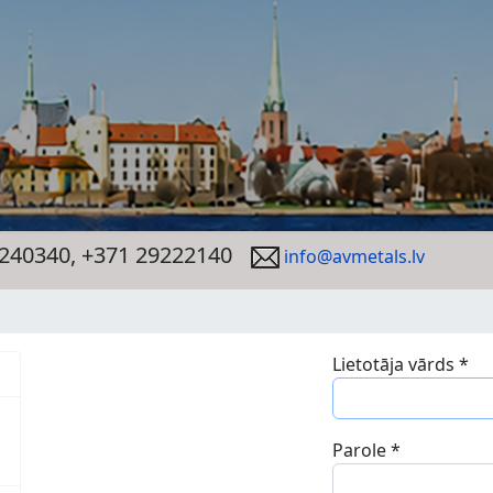
240340, +371 29222140
info@avmetals.lv
Lietotāja vārds
*
Parole
*