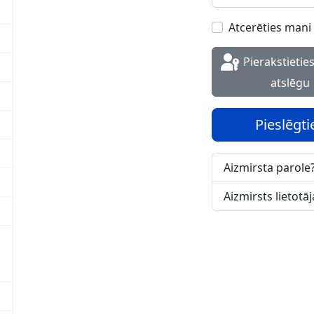
Atcerēties mani
Pierakstieties ar ieejas
atslēgu
Pieslēgti
Aizmirsta parole
Aizmirsts lietotā