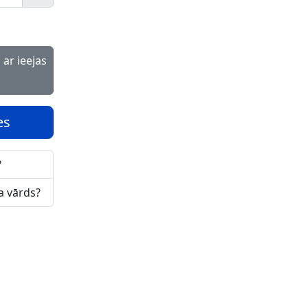
Rādīt paroli
es
?
ja vārds?